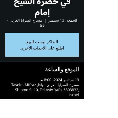
في حضرة الشيخ
إمام
الجمعة، 13 سبتمبر
  |  
مسرح السرايا العربي -
يافا
التذاكر ليست للبيع
اطلع على الأحداث الأخرى
الموقع والساعة
13 سبتمبر 2024، 8:00 م
مسرح السرايا العربي - يافا, Tayelet Mifraz
Shlomo St 10, Tel Aviv-Yafo, 6803832,
Israel
عن العرض