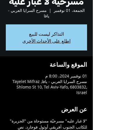
مسرحية لا غبار عليه
الجمعة، 01 نوفمبر
  |  
مسرح السرايا العربي -
يافا
التذاكر ليست للبيع
اطلع على الأحداث الأخرى
الموقع والساعة
01 نوفمبر 2024، 8:00 م
مسرح السرايا العربي - يافا, Tayelet Mifraz
Shlomo St 10, Tel Aviv-Yafo, 6803832,
Israel
عن العرض
"لا غبار عليه" مسرحيّة مستوحاة من "الجزيرة" 
للكاتب الجنوب أفريقي أوثول فوجارد. نص 