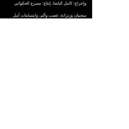
وإخراج: كامل الباشا، إنتاج: مسرح الحكواتي
سجينان وزنزانة، غضب وألم، وابتسامات أمل 
أخشى أن يبددها الواقع ببشاعته، رشيد وادهم 
يسعيان بكل طاقتهما للخروج من الأسر، فهل  
ينجحان ؟ 
تمثيل : محمد باشا وعلاء ابو غربيه
مخرج مساعد: جورجينا عصفور
مساعد مخرج : مريم باشا
إضاءة ديكور وتقنيات: عماد سمارة ورمزي الشيخ 
قاسم
شارِك هذا النشاط