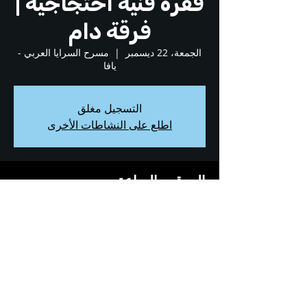
فقرة فنيّة احتجاجيّة |
فرقة دام
الجمعة، 22 ديسمبر
  |  
مسرح السرايا العربي -
يافا
التسجيل مغلق
اطلع على النشاطات الأخرى
الموقع والساعة
22 ديسمبر 2023، 8:00 م
مسرح السرايا العربي - يافا, مفراتس شلومو 10,
البلدة القديمة - يافا , 6803832