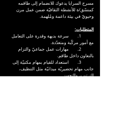
مسرح السرايا يدعوك للانضمام إلى طاقمه 
كمنسّق/ة للأنشطة الثقافيّة ضمن عمل مرن 
وحيويّ في بيئة داعمة ومُلهمة.
المتطلبات:
	1.	سرعة بديهة وقدرة على التعامل 
مع أمور مركّبة ومتعدّدة.
	2.	مهارات عمل جماعيّ والتزام 
بالتعاون داخل طاقم.
	3.	استعداد للقيام بمهام مكتبيّة إلى 
جانب مهام تحضيريّة ميدانيّة مثل التنظيف، 
الترتيب، والتجهيز.
نظام العمل والمقابل المادّي:
✔ العمل بنظام الورديات، بحسب الساعات.
✔ الدفع مقابل ورقة ضريبيّة أو فاتورة ملائمة.
✔ المقابل المادي عبارة عن 60 ش.ج للساعة.
✔ 70 ش.ج للساعة في أيّام الجمعة والسّبت.
📩 للتقدّم أو الاستفسار، يرجى ملء النموذج 
المرفق أو إرسال سيرة ذاتيّة للبريد الإلكتروني 