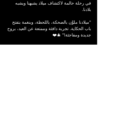
في رحلة حالمة لاكتشاف ميلاد يشبهنا ويشبه 
بلادنا.
"ميلادنا ملوَّن بالضحكة، باللحظة، وبنغمة بتفتح 
باب الحكاية. تجربة دافئة وممتعة عن العيد، بروح 
جديدة ومفاجئة!" 🎄❤️
تأليف: رازي نجّار
إخراج: لطف نويصر
تمثيل: لطف نويصر، نَرين فران، أحمد أيوب
موسيقى وألحان: عنان قسيم
سينوغرافيا: يعقوب نويصر
تنفيذ ديكور: ڤيتا حليحل
تصميم رقصات: ديمة زهران
تصميم اضاءة: بشارة خوري
تصوير: أديب خوري
ماكياج: جوليين بضعان
تصميم جرافيكي: رياض زعبي
إنتاج: مسرح الحنين الناصرة