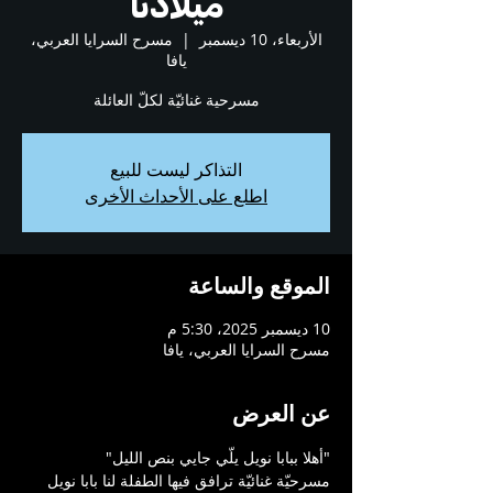
ميلادنا
الأربعاء، 10 ديسمبر
  |  
مسرح السرايا العربي،
يافا
مسرحية غنائيّة لكلّ العائلة
التذاكر ليست للبيع
اطلع على الأحداث الأخرى
الموقع والساعة
10 ديسمبر 2025، 5:30 م
مسرح السرايا العربي، يافا
عن العرض
"أهلا ببابا نويل يلّي جايي بنص الليل"
مسرحيّة غنائيّة ترافق فيها الطفلة لنا بابا نويل 