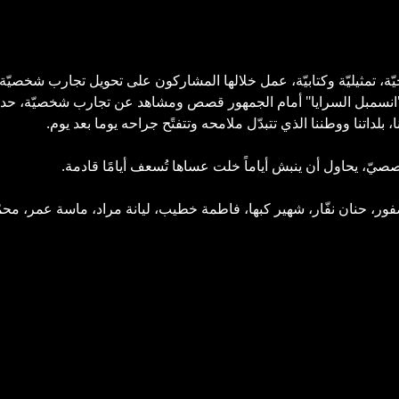
 تمثيليّة وكتابيّة، عمل خلالها المشاركون على تحويل تجارب شخصيّة
انسمبل السرايا" أمام الجمهور قصص ومشاهد عن تجارب شخصيّة، حدث
ا، بلداتنا ووطننا الذي تتبدّل ملامحه وتتفتًح جراحه يوما بعد يوم.
ّ، يحاول أن ينبش أياماً خلت عساها تُسعف أيامًا قادمة.
فور، حنان نفّار، شهير كبها، فاطمة خطيب، ليانة مراد، ماسة عمر، م