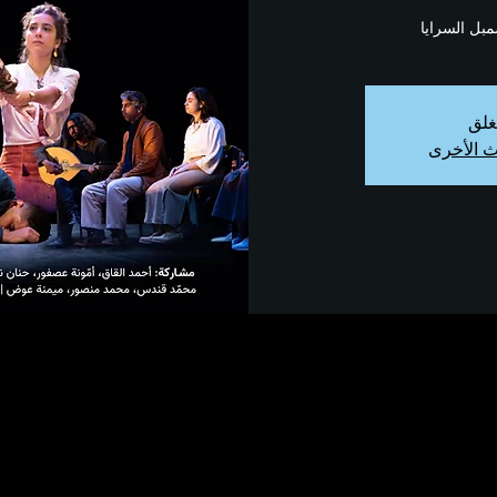
ل السرايا
غلق
ث الأخرى