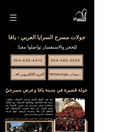
جولات مسرح السرايا العربي - يافا
للحجز والاستفسار تواصلوا معنا:
054-650-4412
054-569-2699
WhatsApp واتساب
البريد الإلكتروني Email
جولة قصيرة في مدينة يافا وعرض مسرحيّ
تتيح هذه الجولة للزّوار فرصة لاكتشاف جماليات
مدينة يافا السّاحلية ومعالمها التاريخيّة، مع إمكانيّة
مشاهدة عرض مسرحيّ في مسرح السّرايا. يتم
توجيه الزّوار في جولة قصيرة لاستكشاف أهم
المعالم في يافا ومعرفة تاريخها، تليها فرصة
لمشاهدة عرض مسرحي مميز.
مدّة الجولة: ساعة | مدّة العرض المسرحيّ: ساعة | ملائم لجميع
الأجيال