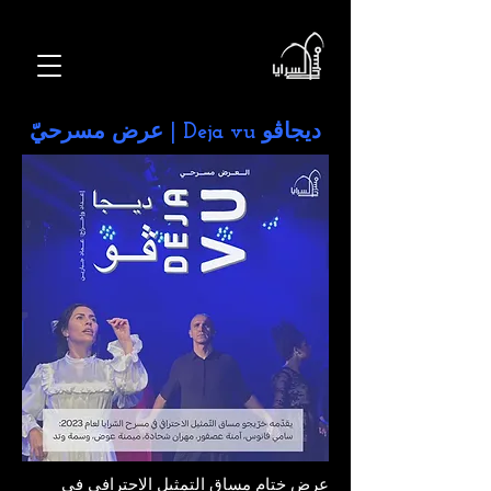
ديجاڤو Deja vu | عرض مسرحيّ
عرض ختام مساق التمثيل الاحترافي في