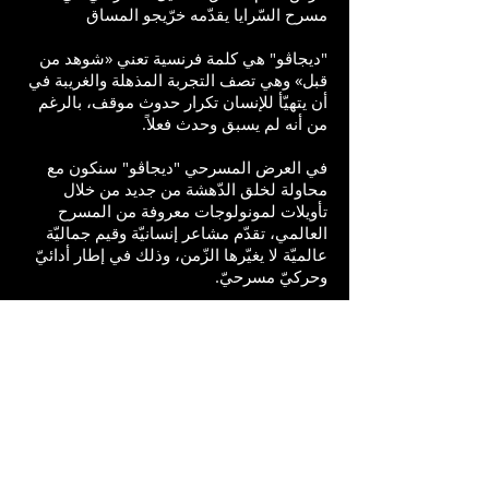
مسرح السّرايا يقدّمه خرّيجو المساق
"ديجاڤو" هي كلمة فرنسية تعني «شوهد من
قبل» وهي تصف التجربة المذهلة والغريبة في
أن يتهيّأ للإنسان تكرار حدوث موقف، بالرغم
من أنه لم يسبق وحدث فعلاً.
في العرض المسرحي "ديجاڤو" سنكون مع
محاولة لخلق الدّهشة من جديد من خلال
تأويلات لمونولوجات معروفة من المسرح
العالمي، تقدّم مشاعر إنسانيّة وقيم جماليّة
عالميّة لا يغيّرها الزّمن، وذلك في إطار أدائيّ
وحركيّ مسرحيّ.
إعداد وإخراج: عماد جبارين
إضاءة: مروان سطل
ملابس: خديجة دسوقي أبو سراري
ديكور: أحمد أسعد
حركة: نور غرابلة
موسيقى: إلياس حدّوب
مشاركة: آمنة عصفور، سامي فانوس, سمة وتد، مهران
شحادة، ميمنة عوض.
مساعدة مخرج: ديمة عفاف، فاطمة خطيب.
إنتاج: مسرح السّرايا العربي يافا