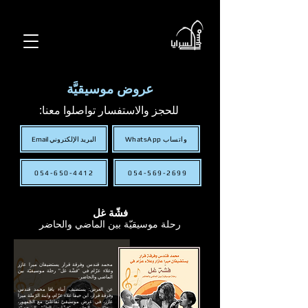
عروض موسيقيَّة
للحجز والاستفسار تواصلوا معنا:
WhatsApp واتساب
البريد الإلكتروني Email
054-650-4412
054-569-2699
فشّة غل
رحلة موسيقيّة بين الماضي والحاضر
محمد قندس وفرقة قرار يستضيفان ميرا عازر
وعلاء عزّام في "فشّة غل" رحلة موسيقيّة بين
الماضي والحاضر.
عن العرض: يستضيف أبناء يافا محمد قندس
وفرقة قرار، ابن حيفا علاء عزّام، وابنة الرّملة ميرا
عازر، في عرض موسيقيّ تفاعليّ مع الجّمهور،
ويحاكون بألحانهم "فشّات الغلّ" الشخصيّة