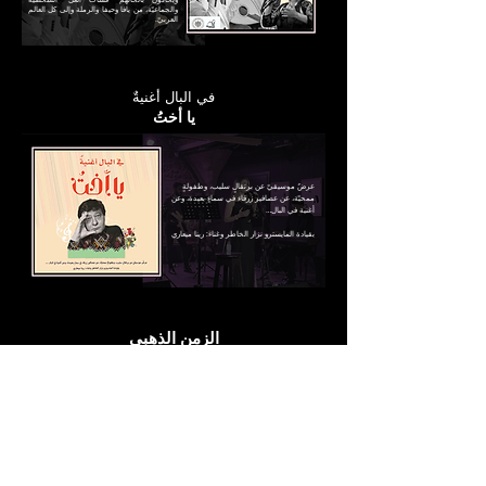
والجماعيّة، من يافا وحيفا والرملة وإلى كل العالم
العربيّ.
في البال أغنيةٌ
يا أختُ
عرضٌ موسيقيّ عن برتقالٍ سليب، وطفولةٍ
ممحيّة، عن عصافير زرقاء في سماءٍ بعيدة، وعن
أغنية في البال…
بقيادة المايسترو نزار الخاطر وغناء: رينا ميعاري
الزمن الذهبي
رحلة عبر عوالم المسرح والغناء في فترات ذهبية من تاريخ الفن
غناء: منى حوّا بمرافقة المايسترو نزار خاطر
والفرقة.
يقدم العرض أعمالًا لرموز فنية خالدة مثل منيرة
المهدية، بديعة مصابني، سيد درويش، أسمهان،
إيديت بياف، والرحابنة، الذين أثروا المشهد الفني
والموسيقي بشكل كبير. هذا العمل ليس مجرد