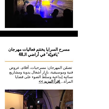
مسرح السرايا يختتم فعاليات مهرجان
"يافويّة" في أراضي الـ48
تضمّن المهرجان: مسرحيات، أفلام، عروض
فنية وموسيقية، بازار أشغال يدوية ومشاريع
نسائية إبداعية وسلّط الضوء على قضايا
المرأة
...
إقرأ المزيد >>