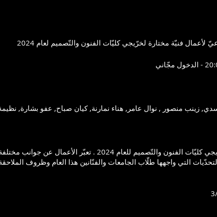
يقدّم المعرض أعمالًا إبداعيّة لخرّيجي كليّات الفنون والتّصميم للعام 4
لتحدّيات التي واجهها طلّاب الجامعات والفنّانين هذا العام وظروف الملاحقة