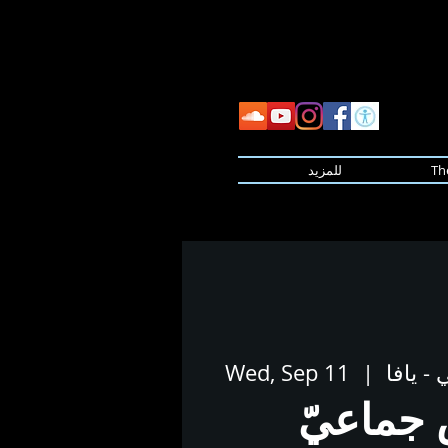
Th
للمزيد
- يافا
  |  
Wed, Sep 11
جماعيّ