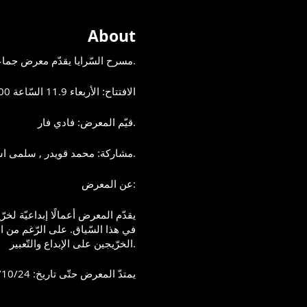
About
مسرح السّرايا يقدّم معرض جماعيّ لأعمال فنيّة مختارة لخرّيجي كليّات الفنون والتّصميم لعام 2024.
الافتتاح: الأربعاء 11.9 السّاعة 20:00 - الدخول مجّاني
قيّم المعرض: فادي فار.
مشاركة: محمد قويدر , سلمى اسدي, زينب منصور , نوال عامر, هناء نمارنة, كيان صباح, عفو بشارة, نظيمة اسمر.
عن المعرض:
في هذا السّياق. على الرّغم من ا
الخرّيجين على الإبداع والتّعبير.
يمتدّ المعرض حتّى تاريخ: 3/10/24