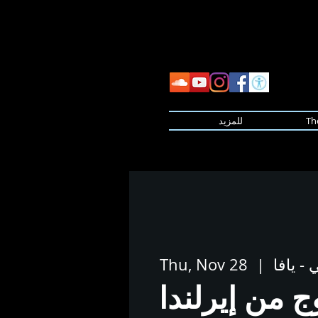
Th
للمزيد
- يافا
  |  
Thu, Nov 28
 من إيرلندا