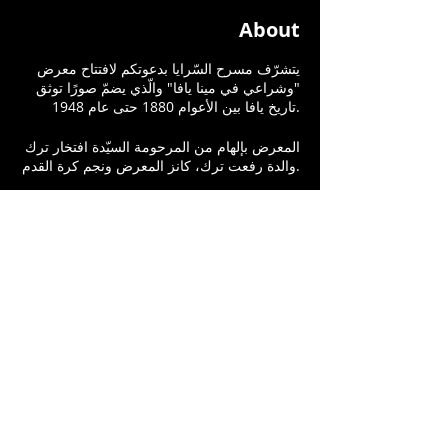
About
يتشرّف مسرح السّرايا بدعوتكم لافتتاح معرض
"وشراعي في مينا يافا" والّذي يضمّ صورًا توثق
تاريخ يافا بين الأعوام 1880 حتى عام 1948.
المعرض بإلهام من المرحومة السيّدة افتخار ترك
والدة رفعت ترك، كانز المعرض ونجم كرة القدم.
"وشراعي في مينا يافا" - معرض يوثّق قصّة
مدينة يافا بين الأعوام 1880 – 1948، من خلال
صور جمعها ابن مدينة يافا رفعت ترك، الذي يعتبر
من أعلام كرة القدم العربية والعالمية، وسطع
نجمه في سبعينيات القرن الماضي. يشمل
المعرض صور تاريخية تجسد قصّة مدينة يافا، التي
جمعها رفعت، من مصادر مختلفة، بما في ذلك
متاحف ومؤسسات ثقافية ومجموعات خاصة
وذلك تلبية لوصيّة والدته الحجة افتخار ترك رحمها
الله بمتابعة الحفاظ على تاريخ المدينة.
يستمر المعرض حتى 4.11.23