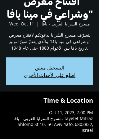
"افتتاح معرض
"وشراعي في مينا يافا
مسرح السرايا العربي - يافا
  |  
Wed, Oct 11
يتشرّف مسرح السّرايا بدعوتكم لافتتاح معرض
"وشراعي في مينا يافا" والّذي يضمّ صورًا توثق
تاريخ يافا بين الأعوام 1880 حتى عام 1948.
التسجيل مغلق
اطلع على الأحداث الأخرى
Time & Location
Oct 11, 2023, 7:00 PM
مسرح السرايا العربي - يافا, Tayelet Mifraz
Shlomo St 10, Tel Aviv-Yafo, 6803832,
Israel