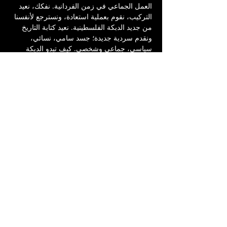
العمل الجماعي في زمن الفردانية. نفكك، نعيد 
التركيب، نقوم بعملية استعادة، ونسترجع لأنفسنا 
من جديد الدبكة الفلسطينية. نعيد كتابة التاريخ 
ونقدم سردية جديدة؛ جسد سامي، نسائي، 
سياسي، جماعي وشخصي. كيف تبدو الدبكة 
عندما نستعيدها؟ هذه محاولتنا لمواجهة استعمار 
ثقافي من خلال أجساد ترقص، أجساد تتوحد، 
تدعم، تمكّن، وتحتضن بعضها. 
فكرة وتصميم رقص: نور غرابلي 
مشاركة: ميسان (ميسو) سمارة، بريسا أيّوب، 
ديمة زهران وماريا دلة
دراماتورجيا ومديرة مراجعات: حلا سالم
موسيقى وتوزيع: يسر حامد
تصميم إضاءة: محمد شاهين 
تصوير فوتوغرافي: ياسمين حلبي وفادي حمادة 
إنتاج مسرح السرايا العربي، يافا
Share this event