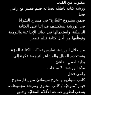
مكتوب من القلب
ورشة كتابة باطنيّة لصناعة فيلم قصير مع رامي 
فحل
ضمن مشروع “البيّارة” في مسرح السّرايا
في الورشة نستكشف قدراتنا على الكتابة 
الباطنيّة، واستعمالها في حياتنا الإبداعية واليومية، 
ونوظّفها من أجل كتابة فيلم قصير.
من خلال الورشة، نمارس تقنيّات الكتابة الحرّة 
ونستخدم الخيال والمشاعر لترجمة فكرة إلى 
بداية لعملٍ إبداعيّ.
مدّة الورشة:  3 ساعات
رامي فحل
كاتب سيناريو ومخرج سينمائيّ من يافا, مخرج 
فيلم "ملوخيّة", كاتب محتوى ومرشد مجموعات. 
يسعى لتطوير صناعة الأفلام المحليّة وخلق 
مجتمعٍ فنّيّ حاضنٍ وداعم.
Tickets