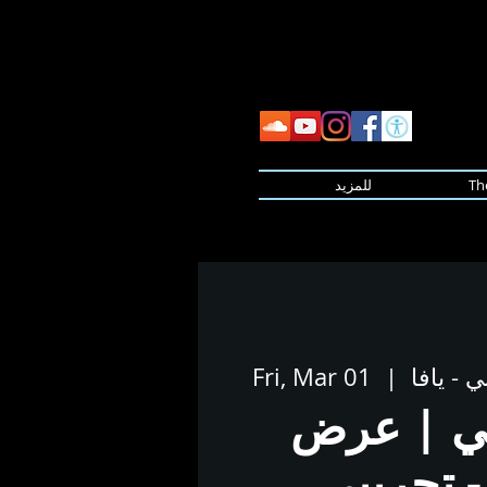
Th
للمزيد
 - يافا
  |  
Fri, Mar 01
بي | عرض
- تجريبي