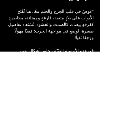
"غوصٌ في قلب الجرح والحلم معًا. هنا تُفْتَح 
الأبواب على بلادٍ متعبة، فارغةٍ وممتلئة، محاصرة 
كغرفةٍ بيضاء، كالصمت والحشود. تُسْتَعاد تفاصيل 
صغيرة، تُوضَع في مواجهة الحرب؛ فقدًا مهولًا 
ووجعًا ثقيلًا.
في هذه الأمسية الفنّيّة تتجاور أشكال تعبير 
مختلفة، نصّيّة وموسيقيّة وأدائيّة وبصريّة، لتقول 
إنّ التعب موسمٌ ممتدّ، وأنّ الأرض تحرث أبناءها 
وتحصدهم، لكنّ الأمل يظلّ ممكنًا".
نصوص: أنيس غنيمة، شيخة حليوى، رأفت آمنة 
جمال، علي مواسي، هزار يوسف.
موسيقى: مازن حمدان ومروان حلبي.
رقص: ميسان (ميسو) سمارة.
رسم حرّ: شادي شبيطة.
إدارة إنتاج: حنان نفّار وعلي مواسي.
تصميم: هزار يوسف.
إنتاج: مسرح السّرايا العربيّ - يافا
بالتّعاون مع "جاليري فتّوش"