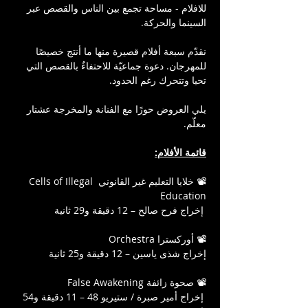
للافلام - مساحة تجمع بين الناس والقصص عبر 
السينما والحركة. 
نقدّم سبعة أفلام قصيرة منها ما أنتج خصيصًا 
للمهرجان. دعوة جماعيّة للاحتفاءٌ بالقصص التي 
تحيا وتتحرك رغم الحدود.
يلي العروض حورًا مع الفنانة والمخرجة عشتار 
معلّم.
قائمة الأفلام:
📽️ خلايا التعليم غير القانوني Cells of Illegal 
Education
 إخراج فرح صالح – 12 دقيقة و29 ثانية
📽️ أوركسترا Orchestra
إخراج شذى ياسين – 12 دقيقة و25 ثانية
📽️ صحوة زائفة False Awakening 
 إخراج أمير صبرة / ستيريو 48 – 11 دقيقة و54 