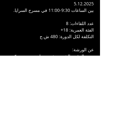
5.12.2025 
بين الساعات 9:30-11:00 في مسرح السرايا. 
عدد اللقاءات: 8
الفئة العمرية: 18+
التكلفة لكل الدورة: 480 ش.ج
عن الورشة:
دورة الرقص الشعبي تفتح مساحة حيوية يتعمّق 
فيها المشاركون في بنية الدبكة الفلسطينية 
والشامية، من جذورها كرقص جماعي بسيط إلى 
حضورها كفن استعراضي على الخشبة. يتدرّب 
الفريق على عناصر الأداء والإيقاع واللياقة، 
ويتعرّف على آليات العمل داخل فرقة دبكة 
محترفة، في رحلة تجمع بين المعرفة التراثية 
والتطبيق الحركي المعاصر.
يقود الورشة يزن أبو عيشة، راقص ومصمّم 
ومدرّب للدبكة الشعبية والفلكلور، وعازف إيقاع. 
يمتلك خبرة واسعة في تأسيس فرق دبكة، 
وإنتاج أعمال في مجال الفنون الأدائية، وهو من 