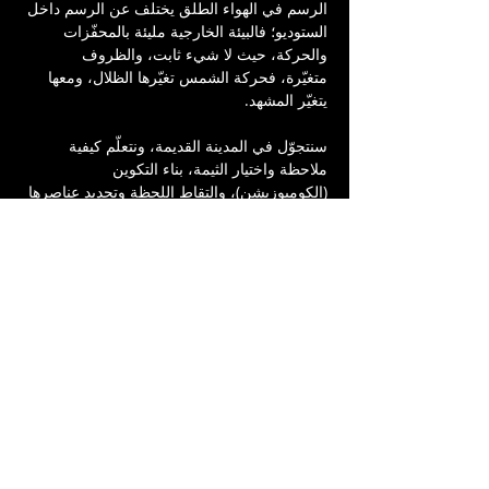
الرسم في الهواء الطلق يختلف عن الرسم داخل 
الستوديو؛ فالبيئة الخارجية مليئة بالمحفّزات 
والحركة، حيث لا شيء ثابت، والظروف 
متغيّرة، فحركة الشمس تغيّرها الظلال، ومعها 
يتغيّر المشهد.
سنتجوّل في المدينة القديمة، ونتعلّم كيفية 
ملاحظة واختيار الثيمة، بناء التكوين 
(الكومبوزيشن)، والتقاط اللحظة وتحديد عناصرها 
الأساسية. نبدأ بتخطيط الصورة بقلم رصاص، ثم 
ننتقل إلى التلوين باستخدام ألوان مائيّة وفرشاة.
مدة الورشة: 3 ساعات.
توفر الورشة أدوات الرسم: ألوان، فرش، أوراق 
مخصّصة للألوان المائية، وأوعية للماء. ويمكن 
أيضًا إحضار أدوات شخصية أو معدات رسم 
مختلفة، إضافة إلى حامل رسم، أو كرسي/مقعد 
قابل للطي (مُوصى به جدًا)، قبّعة ومياه