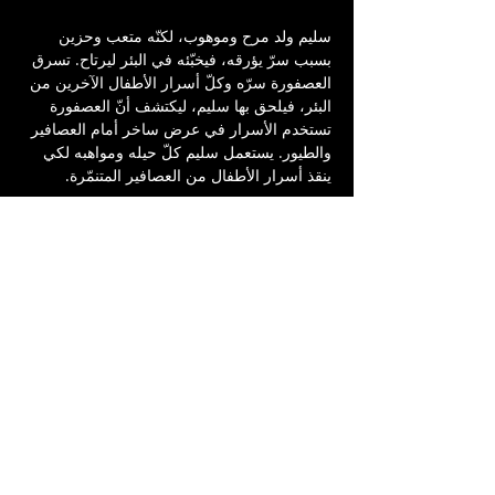
سليم ولد مرح وموهوب، لكنّه متعب وحزين 
بسبب سرّ يؤرقه، فيخبّئه في البئر ليرتاح. تسرق 
العصفورة سرّه وكلّ أسرار الأطفال الآخرين من 
البئر، فيلحق بها سليم، ليكتشف أنّ العصفورة 
تستخدم الأسرار في عرض ساخر أمام العصافير 
والطيور. يستعمل سليم كلّ حيله ومواهبه لكي 
ينقذ أسرار الأطفال من العصافير المتنمّرة. 
للأجيال: 5-10
تأليف: حنين عودة الله وجوان صفدي 
مشاركة: ربى بلال عصفور ورامي سلمان
مرافقة فنّيّة وحركة: محمّد عيد
ملابس: خديجة دسوقي أبو سراري
إضاءة: مروان سطل
موسيقى: جوان صفدي
ديكور: مروان صبّاح
إخراج: حنين عودة الله
إنتاج: مسرح السّرايا العربي - يافا