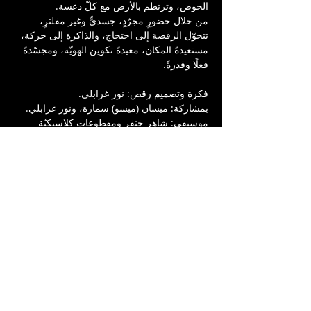
الحوض، وترتطم بالأرض مع كلّ دعسة.
من خلال حضورٍ مجرّدٍ، جسديٍّ وغير مفلترٍ، 
تتحوّل الرقصة إلى احتجاج، والذاكرة إلى حركة، 
مستعيدةً المكان، معيدةً تكوين الهويّة، ومجسّدةً 
فعلًا وقدرةً. 
فكرة وتصميم رقص: نور غرابلي.
بمشاركة: ميسان (ميسو) سمارة، ونور غرابلي.
موسيقى: شاهر خنفر ومقطوعات كلاسيكيّة
‏ Pyotr Ilyich Tchaikovsky - swan lake, op. 
20a: lll. Danse Des Cygnes
مرافقة فنيّة: ديمة زهران.
تصميم إضاءة: محمد شاهين.
تصوير: ايناس اصرف ابو سيف.
إنتاج: مسرح السرايا العربي - يافا.
بيلسان
"أهل الأرض والسرد والحياة انطلقوا سويًا في 
رحلة من أجل العدالة والمساواة والوجود. وجدوا 
أنفسهم مضطرين للوقوف بين عوالم مختلفة، 
خلقوا رمزًا للمقاومة، كما يفعل البيلسان الذي 