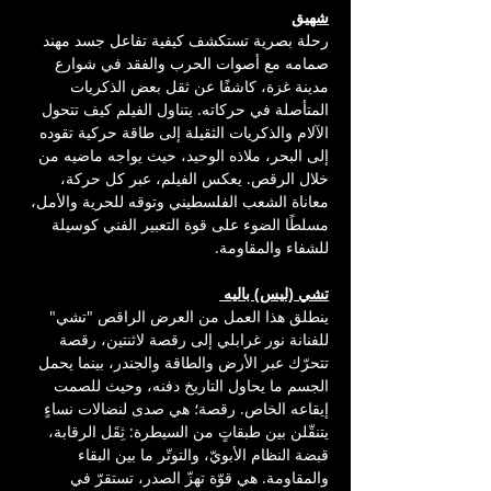
شهيق
رحلة بصرية تستكشف كيفية تفاعل جسد مهند 
صمامه مع أصوات الحرب والفقد في شوارع 
مدينة غزة، كاشفًا عن ثقل بعض الذكريات 
المتأصلة في حركاته. يتناول الفيلم كيف تتحول 
الآلام والذكريات الثقيلة إلى طاقة حركية تقوده 
إلى البحر، ملاذه الوحيد، حيث يواجه ماضيه من 
خلال الرقص. يعكس الفيلم، عبر كل حركة، 
معاناة الشعب الفلسطيني وتوقه للحرية والأمل، 
مسلطًا الضوء على قوة التعبير الفني كوسيلة 
للشفاء والمقاومة.
تشي (ليس) باليه 
ينطلق هذا العمل من العرض الراقص "تشي" 
للفنانة نور غرابلي إلى رقصة لاثنتين، رقصة 
تتحرّك عبر الأرض والطاقة والجندر، بينما يحمل 
الجسم ما يحاول التاريخ دفنه، وحيث للصمت 
إيقاعه الخاص. رقصة؛ هي صدى لنضالات نساءٍ 
يتنقّلن بين طبقاتٍ من السيطرة: ثِقَل الرقابة، 
قبضة النظام الأبويّ، والتوتّر ما بين البقاء 
والمقاومة. هي قوّة تهزّ الصدر، تستقرّ في 