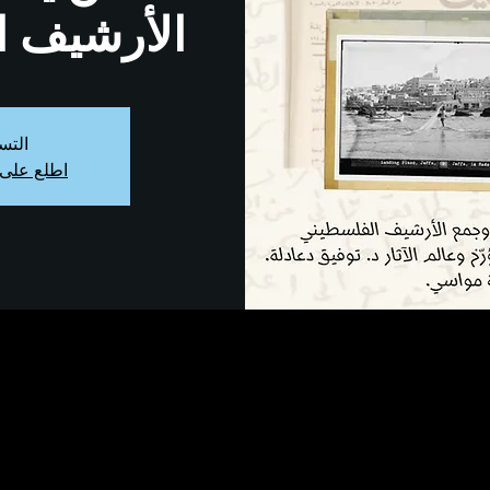
الأرشيف ا
التس
اطلع على 