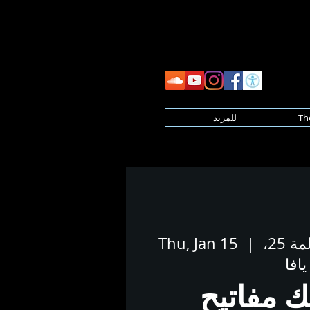
Th
للمزيد
المطحنة - طريق سلمة 25،
  |  
Thu, Jan 15
يافا
ك مفاتيح