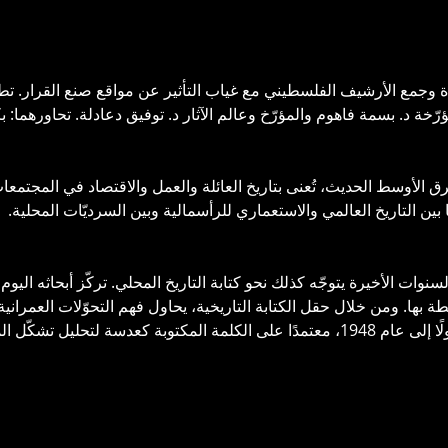
ة وجمع الأرشيف الفلسطيني مع غياب التأثير عن مواقع صنع القرار. ت
خة د. بسمة فاهوم والمؤرّخ وعالم الآثار د. توفيق دعادلة. تحاورهما: 
الأوسط الحديث، تُعنى بتاريخ العائلة والعمل والاقتصاد في المجتمعات
ن التاريخ العالمي والاستعماري للرأسمالية وبين السرديّات المحلية.
لسنوات الأخيرة يتوجّه كذلك نحو كتابة التاريخ المحلي. تركّز أبحاثه ال
طة بها. ومن خلال حقل الكتابة التاريخية، يحاول فهم التحوّلات العمراني
لتحليل تشكّل المدينة والتمدّن.