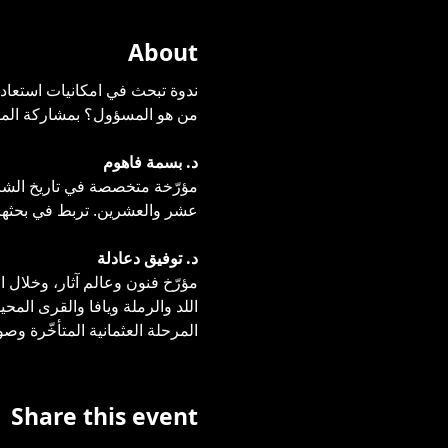
About
ندوة تبحث في امكانيات استعاد
من هو المسؤول؟ بمشاركة المؤرّ
د. بسمة فاهوم 
مؤرّخة متخصصة في تاريخ الشرق 
عشر والعشرين. تربط في بحثها بي
د. توفيق دعادلة
مؤرّخ فنون وعالم آثار، وخلال ا
اللد والرملة ويافا والقرى المحي
المرحلة العثمانية المتأخّرة وصولًا إلى عام 1948، معتمدًا على الكلمة المكتوبة كعدسة 
Share this event