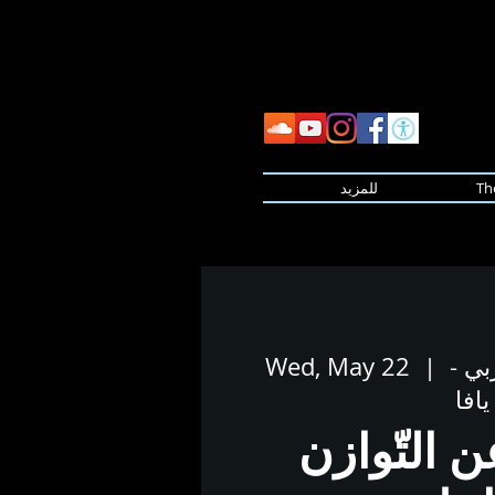
Th
للمزيد
بي -
  |  
Wed, May 22
يافا
 التّوازن