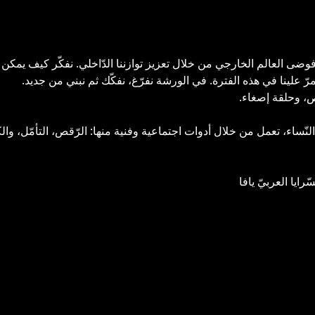
ضى العالم الخارجي من خلال تعزيز توازننا الدّاخلي. نفكّر كيف يمكن
رّ علينا في هذه الفترة. في الورشة نفرّغ، نفكّك ثم نبني من جديد.
قص، وحلقة إصغاء.
نّساء، تعمل من خلال أدوات اجتماعية وفنية منها: الرّقص، التأمّل، والك
ايا العربيّ يافا