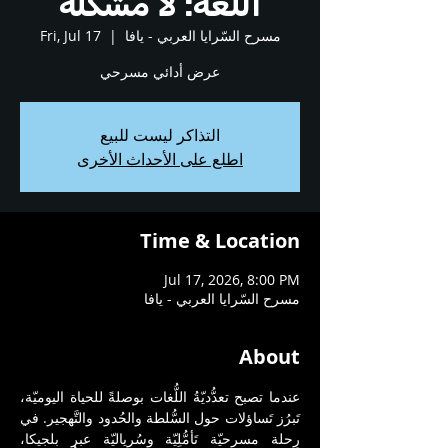
اللغة: لا مشكلة
مسرح السّرايا العربي - يافا
  |  
Fri, Jul 17
عرض أدائي مسرحي
التذاكر ليست للبيع
اطلع على الأحداث الأخرى
Time & Location
Jul 17, 2026, 8:00 PM
مسرح السّرايا العربي - يافا
About
عندما تصبح تعدُّديّةُ اللُّغات بوصلةً للحياة اليوميّة، 
تَبرُز تَساؤلات حول السُّلطة والحُدود والتَّهجير. في 
رِحلة مسرحيّة تَأمُّلِيّة وسُرياليّة عبر بلجيكا، 