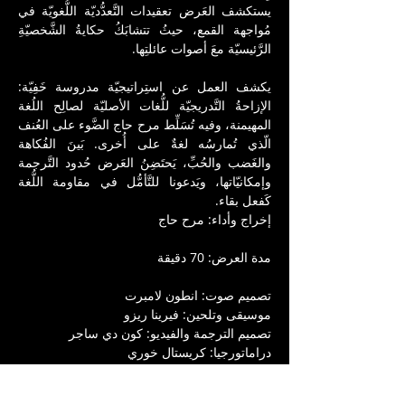
يستكشف العَرض تعقيدات التَّعدُّديّة اللُّغويّة في 
مُواجهة القمع، حيثُ تتشابَكُ حكايةُ الشَّخصيّةِ 
الرَّئيسيّة معَ أصوات عائلتِها.
يكشف العمل عن استِراتيجيّة مدروسة خَفِيّة: 
الإزاحةُ التَّدريجيّة للُّغات الأصليّة لصالِح اللُغة 
المهيمنة، وفيه تُسَلِّط مرح حاج الضَّوء على العُنف 
الّذي تُمارسُه لغةٌ على أُخرى. بَينَ الفُكاهة 
والغَضب والحُبِّ، يَحتَضِنُ العَرض حُدود التَّرجمة 
وإمكانيّاتها، ويَدعونا للتَّأمُّل في مقاومة اللُّغة 
كَفعل بقاء.
إخراج وأداء: مرح حاج
مدة العرض: 70 دقيقة
تصميم صوت: انطون لامبرت
موسيقى وتلحين: فيرينا ريزو
تصميم الترجمة والفيديو: كون دي ساجر
دراماتورجيا: كريستال خوري
تصميم ديكور: انييزي فورلاني ومحمد سلطان
تصميم إضاءة: بول سيف