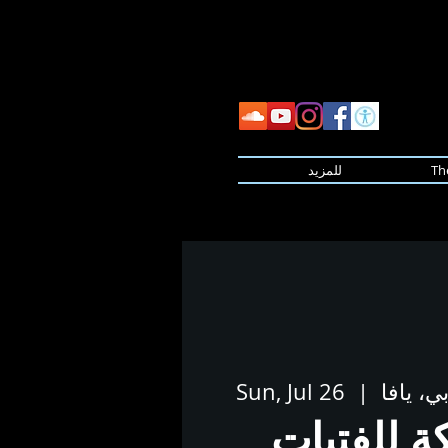
Th
للمزيد
ي، يافا
  |  
Sun, Jul 26
ة للفتيات