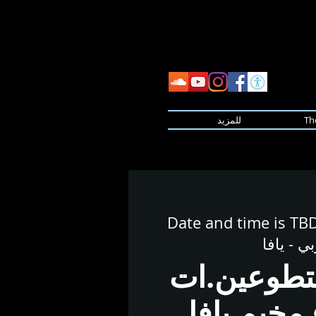
Th
للمزيد
Date and time is TB
ي - يافا
طوعين.ات
مخيم يافا