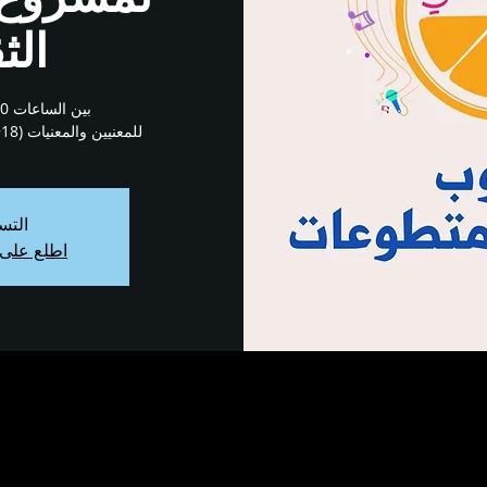
الث
للمعنيين والمعنيات (18+) يرجى ملء الاستمارة التالية
التس
اطلع على 