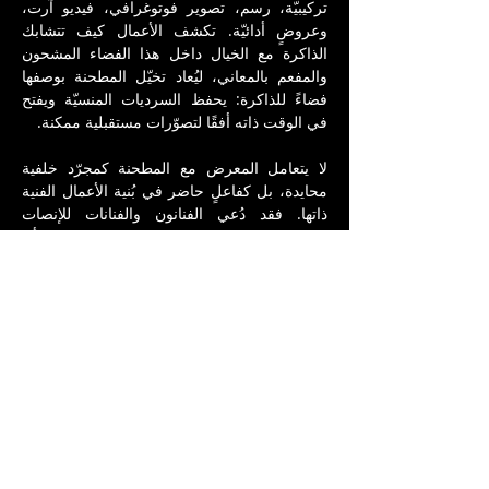
تركيبيّة، رسم، تصوير فوتوغرافي، فيديو آرت، 
وعروضٍ أدائيّة. تكشف الأعمال كيف تتشابك 
الذاكرة مع الخيال داخل هذا الفضاء المشحون 
والمفعم بالمعاني، ليُعاد تخيّل المطحنة بوصفها 
فضاءً للذاكرة: يحفظ السرديات المنسيّة ويفتح 
في الوقت ذاته أفقًا لتصوّرات مستقبلية ممكنة.
لا يتعامل المعرض مع المطحنة كمجرّد خلفية 
محايدة، بل كفاعلٍ حاضر في بُنية الأعمال الفنية 
ذاتها. فقد دُعي الفنانون والفنانات للإنصات 
لجدرانها وملمسها وصمتها، والسماح للمكان بأن 
يقود عملية الإنتاج الفني. وهكذا نتجت أعمالًا 
متأرجحةً بين التوثيق والتخيُّل، وبين الذاكرة 
الشخصيّة والهويّة الجمعيّة، لتتساءل عن كيفيّة 
تشكّل الروايات وحفظها، وكيف يمكن للفن 
المعاصر أن يكسر القراءات الجامدة للتاريخ وأن 
يقترح إمكانيّات جديدة لسرد المكان.
من خلال إبراز العلاقة بين الفنّ، الحيّز، والوعي 
التاريخي، يتأمّل المعرض كيف يمكن للعمارة أن 
تكون في آنٍ واحد شاهدةً وفاعلةً في التحوّل. 
وفي هذا السياق، تصبح المطحنة موقعًا للتفكير 