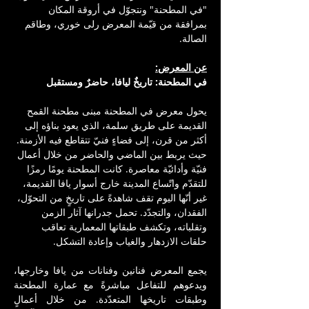
"في المطحنة" ونتجوّل في أروقة المكان 
بمرافقة من قيّمة المعرض رلى خوري، وطاقم 
الصالة.
عن المعرض:
في المطحنة: تاريخٌ ليافا، حاضرٌ ومستقبل
يحول معرض في المطحنة مبنى مطحنة القمح 
القديمة على طريق سلمة، الذي يعود بناؤه إلى 
أكثر من قرن، إلى فضاءٍ فنيّ تتقاطع فيه الأزمنة. 
حيث يربط بين الماضي والحاضر من خلال أعمال 
فنيّة وأدائيّة معاصرة. كانت المطحنة يومًا رمزًا 
للتقدّم واتّساع المدينة خارج أسوار يافا القديمة، 
غير أنّها اليوم تقف شاهدةً على تاريخٍ من التحوّل، 
الفقدان، والتجدّد. تحمل جدرانها آثار الزمن 
وتقلباته، وتكشف طبقاتها المعمارية تعاقب 
حلقات الازدهار والغياب وإعادة التشكل.
يجمع المعرض فنانين وفنانات من يافا وخارجها، 
ويدعوهم للتفاعل مباشرةً مع عمارة المطحنة 
وطبقات تاريخها المتعدّدة. من خلال أعمالٍ 