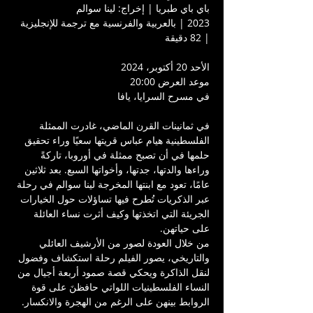
باي باي طبريا | إخراج: لينا سوالم
2023 | بالعربية والفرنسية مع ترجمة للإنجليزية 
| 82 دقيقة
الأحد 20 أكتوبر، 2024
موعد العرض 20:00
في مسرح السرايا، يافا
في ثمانينات القرن الماضي، غادرت الممثلة 
الفلسطينية هيام عباس قريتها سعيًا وراء تحقيق 
حلمها في أن تصبح ممثلة في أوروبا، تاركةً 
وراءها والدتها، جدتها، وأخواتها السبع. بعد ثلاثين 
عامًا، تعود مع ابنتها المخرجة لينا سوالم في رحلة 
عبر الذكريات تُطرح فيها تساؤلات حول الخيارات 
الجريئة التي اتخذتها وكيف أثرت نساء العائلة 
على حياتهن.
من خلال العودة لصور من الأرشيف العائلي 
والتاريخي، يصور الفيلم رحلة استكشاف وفضول 
لنقل الذاكرة ويحكي قصة صمود أربعة أجيال من 
النساء الفلسطينيات اللواتي حافظنَ على قوة 
الروابط بينهن على الرغم من الهجرة والانكسار.