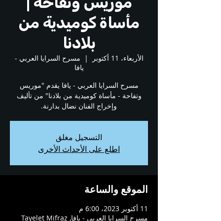
موريس وتفاحة |
مأساة كوميدية من
بلادنا
الأربعاء، 11 أكتوبر
  |  
مسرح السرايا العربي -
يافا
مسرح السرايا العربي - يافا يقدم "موريس
وتفاحة - مأساة كوميدية من بلادنا" من تأليف
وإخراج الفنان نضال بدارنة.
التسجيل مغلق
اطلع على الأحداث الأخرى
الموقع والساعة
11 أكتوبر 2023، 6:00 م
مسرح السرايا العربي - يافا, Tayelet Mifraz