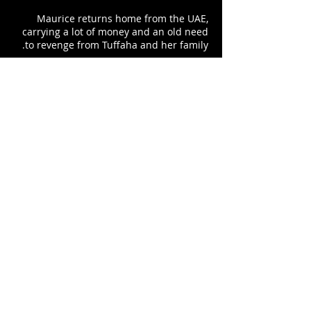
‏Maurice returns home from the UAE,
carrying a lot of money and an old need
to revenge from Tuffaha and her family.
‏*language: Arabic
‏Actors: Ruba Billal, Sami Fanous, Jamile
Khoury
‏Custumes and clothing: Khadijeh
Dassouki - Abu Sarrari
التذكرة