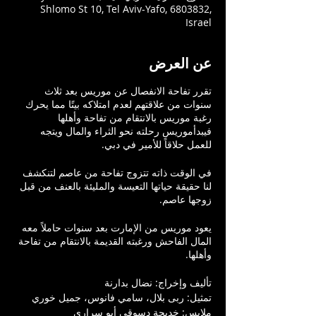
Shlomo St 10, Tel Aviv-Yafo, 6803832,
Israel
عن العرض
تقرر تفاحة الانفصال عن موريس بعد ثلاث
سنوات من علاقتهم لعدم امتلاكه بيتًا مما يحرك
رغبة موريس بالانتقام من تفاحة وأهلها
فيبدأموريس رحلته نحو الثراء والمال ويتجه
للعمل حلاقاً للأمير في دبي.
في الوقت ذاته تتزوج تفاحة من عاصم لتنكشف
لنا حقيقة حياتها التعيسة والمليئة بالعنف من قبل
زوجها عاصم.
يعود موريس من الإمارت بعد سنوات حاملاً معه
المال الفاحش ورغبته القديمة بالانتقام من تفاحة
وأهلها.
تأليف وإخراج: نضال بدارنة
تمثيل: ربى بلال، سامي فانوس، جميل خوري
ملابس: خديجة دسوقي أبو سراري