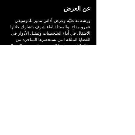
عن العرض
ورشة تفاعليّة وعرض أدائي مميز للموسيقي 
عمرو مداح  والممثلة لقاء شرف يتشارك خلالها 
الأطفال في أداء الشخصيات وتمثيل الأدوار في 
القضايا الملحّة التي تستحضرها الساحرة من 
خلال كتاب وصفاتها السحرية، فتستعين بالأطفال 
لمساعدتها في سرد الحكايات والتعامل مع 
المشاكل والصعوبات. 
تسلط الورشة الضوء على قيم إجتماعية عاطفيّة 
مثل التعامل مع الخوف، تعزيز الثقة بالنفس، 
الترابط والتعاون المجموعاتي والتعاطف، 
بالإضافة الى اختبار عالم المسرح والموسيقى. 
الورشة معدّة لأجيال 3 سنوات وحتى 9 سنوات. 
مدة الورشة: 45-50 دقيقة.