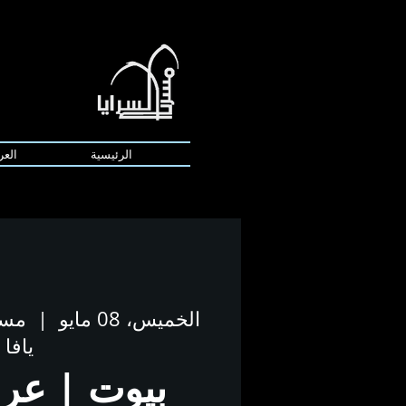
الرئيسية
العر
الخميس، 08 مايو
  |  
مسر
يافا
بيوت | عر