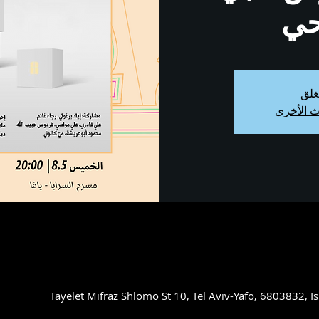
ي
غلق
ث الأخرى