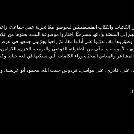
عة من الكاتبات والكتّاب الفلسطينيّين ليخوضوا معًا تجربة عمل جماعيّ، را
م إلى المنصّة وأدائها مسرحيًّا. اختاروا موضوعة البيت، بحثوها من عدّة م
 وطوّروها معًا، تدرّبوا على أدائها معًا، ثمّ راحوا يجرّبون جمعها في ع
رتها، الأمومة، ما تبقّى من الطفولة، الفوضى والترتيب، الحزن، الكراتين
شاعر والمعاني المخبّأة وراء الكلمات الّتي نسكنها في لغة حياتنا وكتابتن
.