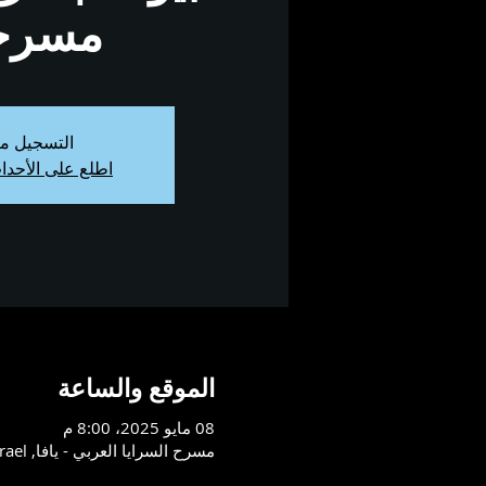
مسرح
التسجيل م
اطلع على الأحدا
الموقع والساعة
08 مايو 2025، 8:00 م
مسرح السرايا العربي - يافا, Tayelet Mifraz Shlomo St 10, Tel Aviv-Yafo, 6803832, Israel