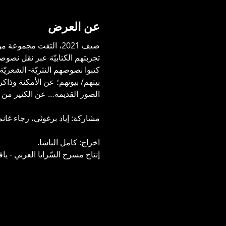
عن العرض
صيف 2021، التقت مجمو
تجربتهم الكتابيّة عبر نقل نصوصه
كتبوا نصوصهم النثريّة- الشعريّة
بيتهم/ بيوتهم؛ عن الأمكنة وذاك
الصور القديمة… عن الكثير من الم
مشاركة: ‎إياد برغوثي، ‎رجاء غانم، ‎علي، قادري، ‎علي مواسي، ‎فردوس حبيب الله، ‎محمود أبو عريشة، و‎ميّ كالوتي. 
اخراج: كامل الباشا.
إنتاج مسرح السّرايا العربي - يافا