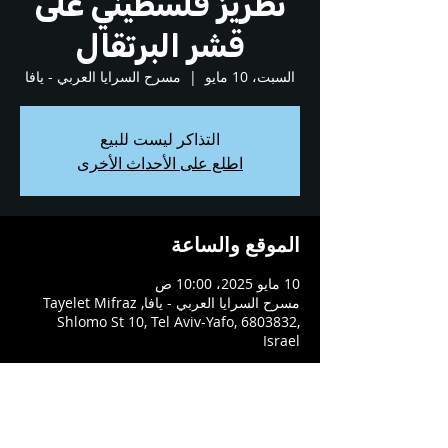
تطريز فلسطيني على
قشر البرتقال
السبت، 10 مايو
  |  
مسرح السرايا العربي - يافا
التذاكر ليست للبيع
اطلع على الأحداث الأخرى
الموقع والساعة
10 مايو 2025، 10:00 ص
مسرح السرايا العربي - يافا, Tayelet Mifraz
Shlomo St 10, Tel Aviv-Yafo, 6803832,
Israel
عن العرض
ورشة تطريز فلسطيني على قشر البرتقال 