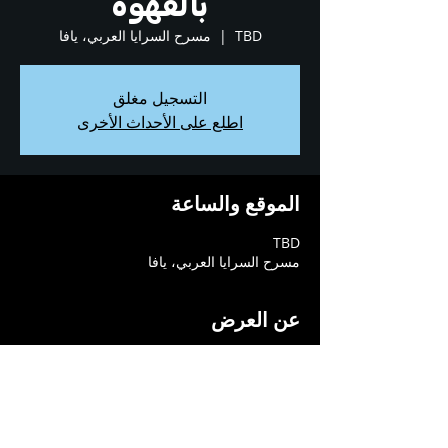
بالقهوة
TBD
  |  
مسرح السرايا العربي، يافا
التسجيل مغلق
اطلع على الأحداث الأخرى
الموقع والساعة
TBD
مسرح السرايا العربي، يافا
عن العرض
باحثون أكاديميّون ومعنيّون بعرض ونقاش مواضيع 
بحثكم؟
سجلوا تفاصيلكم للمشاركة في "بالقهوة" - 
مبادرة جديدة يقدّمها مسرح السرايا وقهوة 