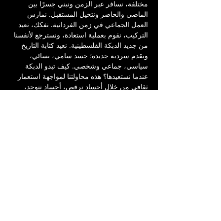
مختلفة، نسافر عبر الزمن ونبني جسرًا بين 
الماضي والحاضر ونتخيل المستقبل. نمارس 
العمل الجماعي في زمن الفردانية. نفكك، نعيد 
التركيب، نقوم بعملية استعادة، ونسترجع لأنفسنا 
من جديد الدبكة الفلسطينية. نعيد كتابة التاريخ 
ونقدم سردية جديدة؛ جسد سامي، نسائي، 
سياسي، جماعي وشخصي. كيف تبدو الدبكة 
عندما نستعيدها؟ هذه محاولتنا لمواجهة استعمار 
ثقافي من خلال أجساد ترقص، أجساد تتوحد، 
تدعم، تمكّن، وتحتضن بعضها. 
فكرة وتصميم رقص: نور غرابلي 
مشاركة: ميسان (ميسو) سمارة، بريسا أيّوب، 
ديمة زهران وحلا سالم
ادارة مراجعات: ماريا دلّة
انتاج موسيقى وتوزيع: يسر حامد
تصميم إضاءة: محمد شاهين
تصوير فوتوغرافي: ياسمين حلبي وفادي حمادة
إنتاج مسرح السرايا العربي، يافا