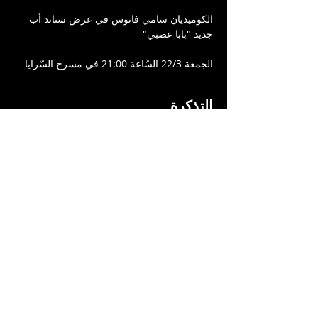
الكوميديان سامي فانوس في عرض ستاند أب 
جديد "بابا عصبي"
الجمعة 22/3 السّاعة 21:00 في مسرح السّرايا
التذكرة
انتهى البيع
نوع التذكرة
بابا عصبي
السعر