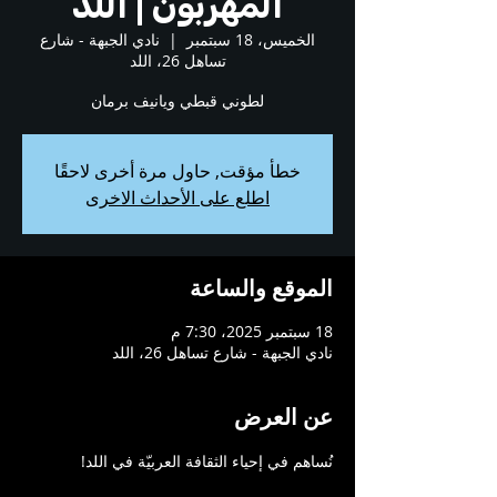
المهربون | اللد
الخميس، 18 سبتمبر
  |  
نادي الجبهة - شارع
تساهل 26، اللد
لطوني قبطي ويانيف برمان
خطأ مؤقت, حاول مرة أخرى لاحقًا
اطلع على الأحداث الاخرى
الموقع والساعة
18 سبتمبر 2025، 7:30 م
نادي الجبهة - شارع تساهل 26، اللد
عن العرض
نُساهم في إحياء الثقافة العربيّة في اللد!