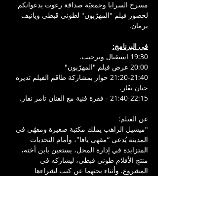
مسرح السرايا وجمعيّة صداقة رعوت يدعوانكم 
لحضور فيلم "المهرّبون" لطوني قبطي ويانيف 
برمان.
في البرنامج:
19:30 استقبال وترحيب. 
20:00 عرض فيلم "المهرّبون"
21:20-21:40 حوار بمشاركة طاقم الفيلم تديره 
حنان نفّار.
21:40-22:15 - فقرة فنية مع الفنان تامر نفار. 
عن الفيلم:
"ميشيل الراهب يملك مكتبة صغيرة ومقهًى في 
المدينة يُدعى “مقهى يافا"، وأمام التحديات 
المتزايدة في إدارة المحل، يستعين بابن أخته، 
منتج الأفلام طوني قبطي، ليشاركه في 
المشروع. وأثناء بحثهما عن كتب لشراءها 
للمكتبة، يجد طوني نفسه في رحلة تقوده هو 
وعمه لأن يتحولا إلى مهرّبي كتب".
فيلم وثائقي، 2025 | 86 دقيقة