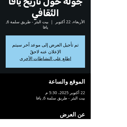
جولة حول تاريخ يافا
الثّقافي
الأربعاء، 22 أكتوبر
  |  
بيت البئر - طريق سلمة 6,
يافا
تم تأجيل العرض إلى موعد آخر سيتم
الإعلان عنه لاحقً
اطلع على النشاطات الأخرى
الموقع والساعة
22 أكتوبر 2025، 5:30 م
بيت البئر - طريق سلمة 6, يافا
عن العرض
نبدأ الجولة من بيت البئر للتعرّف على بيت عائلة 