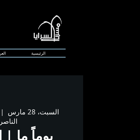
الرئيسية
العر
السبت، 28 مارس
 |  
الناصر
يوماً ما | 