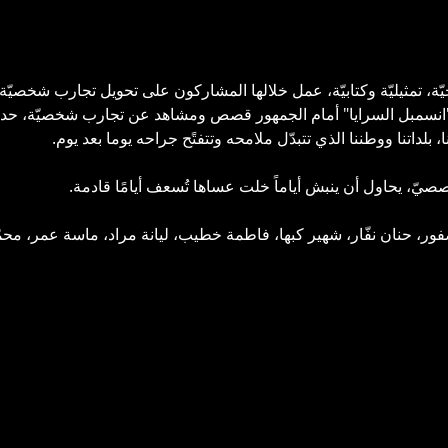
 تمثيليّة وكتابيّة، عمل خلالها المشاركون على تحويل تجارب شخصيّة
انسمبل السرايا" أمام الجمهور قصص ومشاهد عن تجارب شخصيّة، حدث
ا، بلداتنا ووطننا الذي تتبدّل ملامحه وتتفتًح جراحه يوما بعد يوم.
ّ، يحاول أن ينبش أياماً خلت عساها تُسعف أيامًا قادمة.
فور، حنان نفّار، شهير كبها، فاطمة خطيب، ليانة مراد، ماسة عمر، م