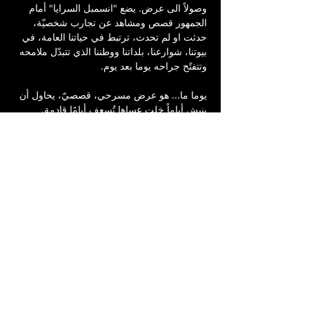
وصولاً الى عرض. يضع "انسمبل السرايا" أمام 
الجمهور قصص ومشاهد عن تجارب شخصيّة، 
حدثت او لم تحدث، ترتبط في حياتنا العامة، في 
بيوتنا، شوارعنا، بلداتنا ووطننا الذي تتبدّل ملامحه 
وتتفتًح جراحه يوما بعد يوم.
يوما ما... هو عرض مسرحي، قصصيّ، يحاول أن 
ينبش أياماً خلت عساها تُسعف أيامًا قادمة.
مشاركة: أحمد القاق، أمّونة عصفور، حنان نفّار، 
شهير كبها، فاطمة خطيب، ليانة مراد، ماسة 
عمر، محمّد قندس، محمد منصور، ميمنة عوض.
تأليف: انسمبل السرايا
إشراف وإخراج: عامر حليحل
مديرة المشروع: أمّونة عصفور
توزيع موسيقيّ: محمد قندس
تصميم ملابس: ليانة مراد
تصميم إضاءة: مروان سطل
مديرة إنتاج: حنان نفّار
إنتاج: مسرح السرايا العربيّ - يافا