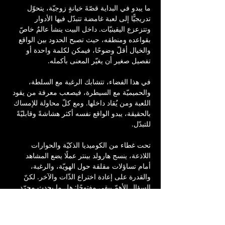
ما يبدو في البداية قصّةَ خيانةٍ زوجيّة، يتحوّل 
تدريجيًّا إلى لعبة غامضة تتبدّل فيها الأدوار 
وتتزعزع اليقينيّات. داخل البيت ينشأ عالمٌ خاصّ 
بقواعده ومنطقه، حيث تصبح الحدود بين الواقع 
والخيال أقلّ وضوحًا، فيمكن لكلمة واحدة أو 
تفصيل صغير أن يغيّر المعنى بأكمله.
في هذا الفضاء، تتشابك الرغبة مع السلطة، 
والحميميّة مع السيطرة، فيصعب معرفة من يقود 
اللعبة ومن يُقاد داخلها. ومع كلّ محاولة للإمساك 
بالحقيقة، يبدو الواقع نفسه أكثر هشاشةً وقابليّةً 
للتبدّل.
تحت غطاء من الكوميديا الذكيّة والحوارات 
اللاذعة، ينسج هارولد بينتر عملًا يضع المشاهد 
أمام تساؤلات مقلقة حول الهويّة، والرغبة، 
والقدرة على إعادة اختراع الذّات والآخر. لكنّ 
السؤال الأهمّ يبقى مفتوحًا: هل ما يحدث مجرّد 
لعبة يتّفق الجميع على قواعدها، أم أنّ الواقع 
يتشكّل فعلًا من جديد؟