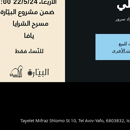
لي
ّاد سرور
للبيع
ث الأخرى