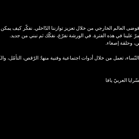
ضى العالم الخارجي من خلال تعزيز توازننا الدّاخلي. نفكّر كيف يمكن
رّ علينا في هذه الفترة. في الورشة نفرّغ، نفكّك ثم نبني من جديد.
قص، وحلقة إصغاء.
نّساء، تعمل من خلال أدوات اجتماعية وفنية منها: الرّقص، التأمّل، والك
ايا العربيّ يافا