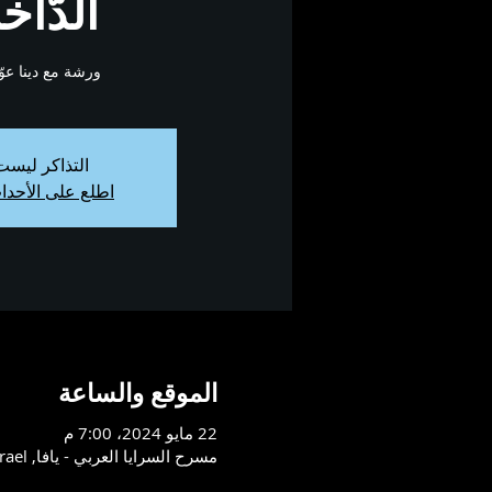
الدّاخ
ورشة مع دينا عو
التذاكر ليست 
اطلع على الأحدا
الموقع والساعة
22 مايو 2024، 7:00 م
مسرح السرايا العربي - يافا, Tayelet Mifraz Shlomo St 10, Tel Aviv-Yafo, 6803832, Israel