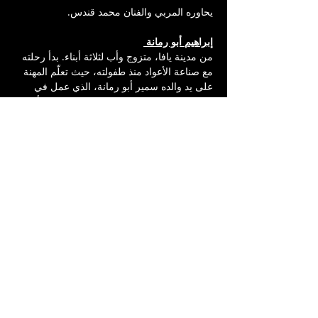
يحاوره المربي والفنان محمد قندس.
إبراهيم أبو رمانة 
من مدينة يافا، متزوج وأب لثلاثة أبناء. بدأ رحلته 
مع صناعة الأعواد منذ طفولته، حيث تعلّم المهنة 
على يد والده سمير أبو رمانة، الذي عمل في 
صناعة العود منذ ستينيات القرن الماضي. بدأ 
العمل معه في سن العاشرة، وكان شغفه 
بالخشب، وخاصة العود، يكبر يومًا بعد يوم. وبعد 
وفاة والده وهو في التاسعة عشرة من عمره، 
واصل مسيرته، وطوّر الحرفة من خلال الاهتمام 
بجودة الصوت واختيار الأخشاب، حتى وصل اليوم 
إلى المرحلة التي كان يحلم بها.
مفتاح | حواريات وأكثر
برنامج حواري ثقافي فني فيه يستضيف المربي 
والفنان محمد قندس شخصيات مختلفة من 
عوالم متعددة المجالات لطرح أفكار ومواضيع 
تحاكي واقع مجتمعنا بتجارب فريدة ومثيرة.