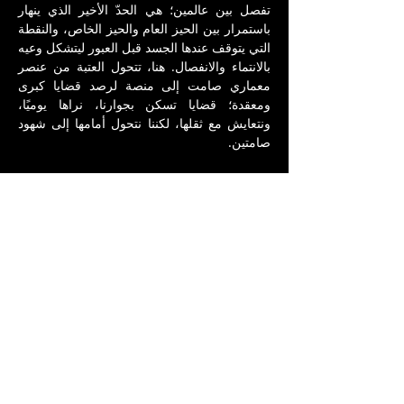
تفصل بين عالمين؛ هي الحدّ الأخير الذي ينهار 
باستمرار بين الحيز العام والحيز الخاص، والنقطة 
التي يتوقف عندها الجسد قبل العبور ليتشكل وعيه 
بالانتماء والانفصال. هنا، تتحول العتبة من عنصر 
معماري صامت إلى منصة لرصد قضايا كبرى 
ومعقدة؛ قضايا تسكن بجوارنا، نراها يوميًا، 
ونتعايش مع ثقلها، لكننا نتحول أمامها إلى شهود 
صامتين.
من خلال وسائط فنية متعددة، يسعى المعرض 
إلى منح صوت لهذا الصمت، عبر أعمال فنية 
تفتش 
"بجانب الباب"
؛ في تفاصيل الانتظار، في 
تراكم الغبار، وفي الأيادي التي تتردد في فتح 
الباب أو إغلاقه. إنها محاولة لتحويل المشهد العادي 
والمهمش إلى تساؤل بصري يسائل حول جوانب 
عديدة من واقعنا المعقد.
قيمة المعرض: نبأ فواز
إنتاج: جمعيّة تشرين
الفنانون/ات المشاركون/ت: دعاء أبو سعدة، دانا 
حلمي، غيد الخطيب، ماسة عمر، مجد مناع، نور 