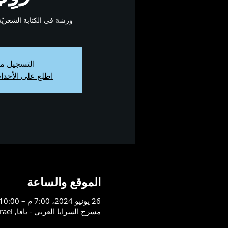
ورشة في الكتابة الشعري
التسجيل م
اطلع على الأحدا
الموقع والساعة
26 يونيو 2024، 7:00 م – 10:00 م
مسرح السرايا العربي - يافا, Tayelet Mifraz Shlomo St 10, Tel Aviv-Yafo, 6803832, Israel