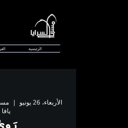
الرئيسية
العر
الأربعاء، 26 يونيو
  |  
مسرح
يافا
رَوِي