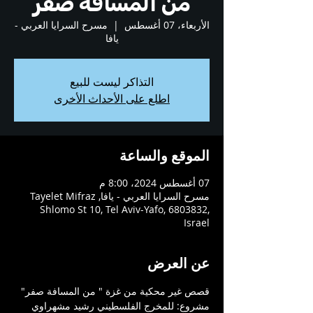
من المسافة صفر
الأربعاء، 07 أغسطس
  |  
مسرح السرايا العربي -
يافا
التذاكر ليست للبيع
اطلع على الأحداث الأخرى
الموقع والساعة
07 أغسطس 2024، 8:00 م
مسرح السرايا العربي - يافا, Tayelet Mifraz
Shlomo St 10, Tel Aviv-Yafo, 6803832,
Israel
عن العرض
قصص غير محكية من غزة " من المسافة صفر"
مشروع: للمخرج الفلسطيني رشيد مشهراوي  