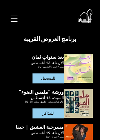
برنامج العروض القريبة
بعد سنواتٍ ثمان
الأربعاء، 12 أغسطس
مسرح السرايا العربي - يافا
للتسجيل
ورشة "ملمس الضوء"
السبت، 15 أغسطس
جاليري المطحنة - طريق سلمة 25، يافا
للتذاكر
مسرحية العشيق | حيفا
الأربعاء، 19 أغسطس
مسرح سرد - حيفا